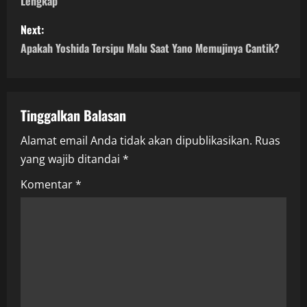
Lengkap
s
Next:
t
Apakah Yoshida Tersipu Malu Saat Yano Memujinya Cantik?
n
a
Tinggalkan Balasan
v
Alamat email Anda tidak akan dipublikasikan.
Ruas
i
yang wajib ditandai
*
g
Komentar
*
a
t
i
o