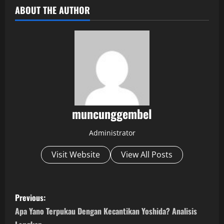
ABOUT THE AUTHOR
muncunggembel
Administrator
Visit Website
View All Posts
P
Previous:
o
Apa Yano Terpukau Dengan Kecantikan Yoshida? Analisis