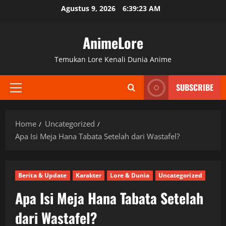
Skip
Agustus 9, 2026
6:39:24 AM
to
content
AnimeLore
Temukan Lore Kenali Dunia Anime
SUBSCRIBE
Primary
Menu
Home
Uncategorized
Apa Isi Meja Hana Tabata Setelah dari Wastafel?
Berita & Update
Karakter
Lore & Dunia
Uncategorized
Apa Isi Meja Hana Tabata Setelah
dari Wastafel?