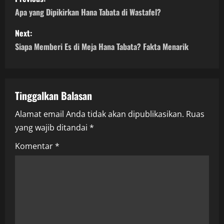
o
Apa yang Dipikirkan Hana Tabata di Wastafel?
s
Next:
Siapa Memberi Es di Meja Hana Tabata? Fakta Menarik
t
n
a
Tinggalkan Balasan
Alamat email Anda tidak akan dipublikasikan.
Ruas
v
yang wajib ditandai
*
i
Komentar
*
g
a
t