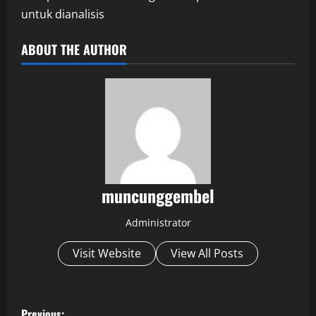
untuk dianalisis
ABOUT THE AUTHOR
muncunggembel
Administrator
Visit Website
View All Posts
P
Previous: