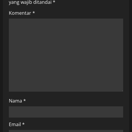
i
yang wajib ditandai
*
g
Komentar
*
a
t
i
o
n
Nama
*
Email
*