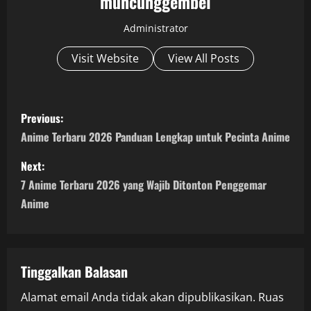
muncunggembel
Administrator
Visit Website
View All Posts
P
Previous:
o
Anime Terbaru 2026 Panduan Lengkap untuk Pecinta Anime
s
Next:
7 Anime Terbaru 2026 yang Wajib Ditonton Penggemar
t
Anime
n
a
Tinggalkan Balasan
v
Alamat email Anda tidak akan dipublikasikan.
Ruas