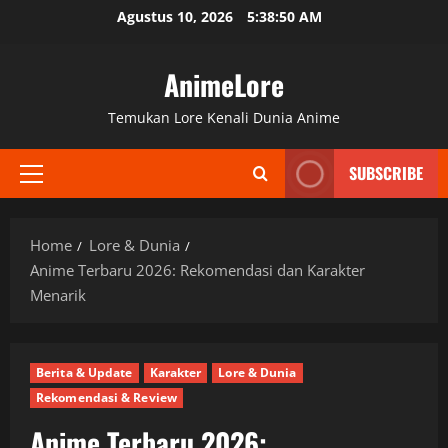
Skip
Agustus 10, 2026
5:38:51 AM
to
content
AnimeLore
Temukan Lore Kenali Dunia Anime
SUBSCRIBE
Primary
Menu
Home
Lore & Dunia
Anime Terbaru 2026: Rekomendasi dan Karakter
Menarik
Berita & Update
Karakter
Lore & Dunia
Rekomendasi & Review
Anime Terbaru 2026: