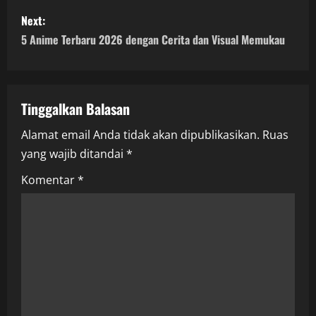
s
Next:
5 Anime Terbaru 2026 dengan Cerita dan Visual Memukau
t
n
a
Tinggalkan Balasan
Alamat email Anda tidak akan dipublikasikan.
Ruas
v
yang wajib ditandai
*
i
Komentar
*
g
a
t
i