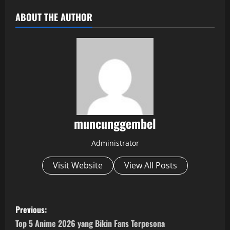
ABOUT THE AUTHOR
muncunggembel
Administrator
Visit Website
View All Posts
P
Previous:
o
Top 5 Anime 2026 yang Bikin Fans Terpesona