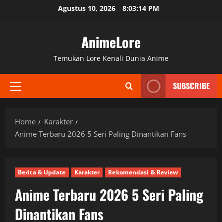
Skip
Agustus 10, 2026
8:03:15 PM
to
content
AnimeLore
Temukan Lore Kenali Dunia Anime
SUBSCRIBE
Primary
Menu
Home
Karakter
Anime Terbaru 2026 5 Seri Paling Dinantikan Fans
Berita & Update
Karakter
Rekomendasi & Review
Anime Terbaru 2026 5 Seri Paling
Dinantikan Fans