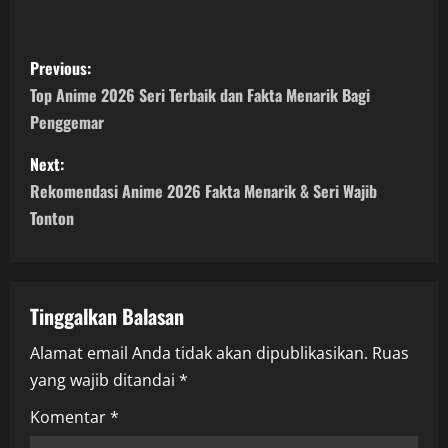
P
Previous:
o
Top Anime 2026 Seri Terbaik dan Fakta Menarik Bagi
Penggemar
s
Next:
t
Rekomendasi Anime 2026 Fakta Menarik & Seri Wajib
n
Tonton
a
v
Tinggalkan Balasan
i
Alamat email Anda tidak akan dipublikasikan.
Ruas
yang wajib ditandai
*
g
Komentar
*
a