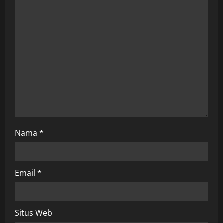
t
i
o
n
Nama
*
Email
*
Situs Web