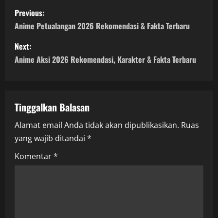
P
Previous:
o
Anime Petualangan 2026 Rekomendasi & Fakta Terbaru
s
Next:
Anime Aksi 2026 Rekomendasi, Karakter & Fakta Terbaru
t
n
a
Tinggalkan Balasan
Alamat email Anda tidak akan dipublikasikan.
Ruas
v
yang wajib ditandai
*
i
Komentar
*
g
a
t