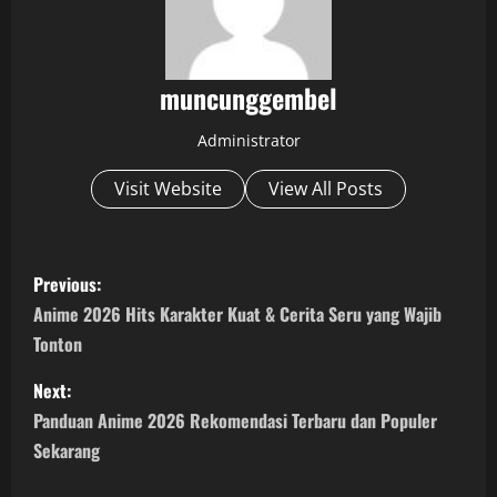
muncunggembel
Administrator
Visit Website
View All Posts
P
Previous:
o
Anime 2026 Hits Karakter Kuat & Cerita Seru yang Wajib
Tonton
s
Next:
t
Panduan Anime 2026 Rekomendasi Terbaru dan Populer
n
Sekarang