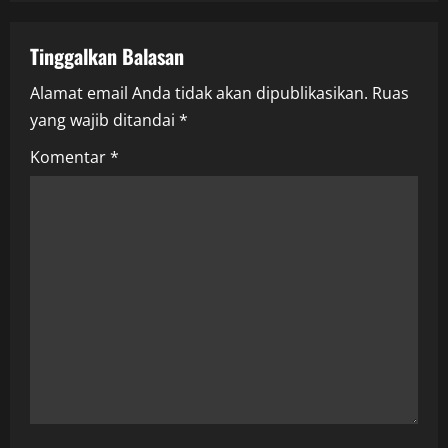
a
v
Tinggalkan Balasan
i
Alamat email Anda tidak akan dipublikasikan.
Ruas
yang wajib ditandai
*
g
Komentar
*
a
t
i
o
n