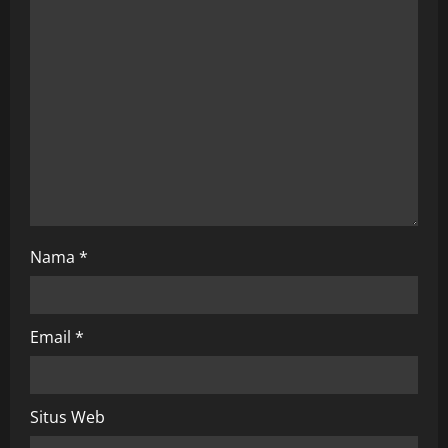
a
t
i
o
n
Nama
*
Email
*
Situs Web