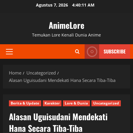
Skip
Agustus 7, 2026
4:40:13 AM
to
content
AnimeLore
Temukan Lore Kenali Dunia Anime
SUBSCRIBE
Primary
Menu
Home
Uncategorized
Alasan Uguisudani Mendekati Hana Secara Tiba-Tiba
Berita & Update
Karakter
Lore & Dunia
Uncategorized
Alasan Uguisudani Mendekati
Hana Secara Tiba-Tiba