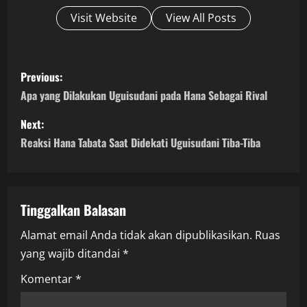
Visit Website
View All Posts
P
Previous:
o
Apa yang Dilakukan Uguisudani pada Hana Sebagai Rival
s
Next:
Reaksi Hana Tabata Saat Didekati Uguisudani Tiba-Tiba
t
n
a
Tinggalkan Balasan
Alamat email Anda tidak akan dipublikasikan.
Ruas
v
yang wajib ditandai
*
i
Komentar
*
g