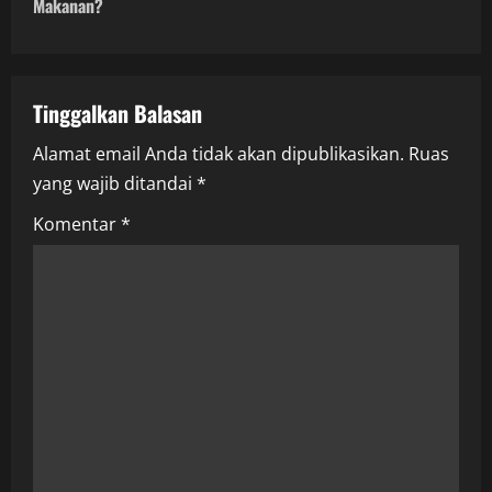
Makanan?
n
a
Tinggalkan Balasan
v
Alamat email Anda tidak akan dipublikasikan.
Ruas
i
yang wajib ditandai
*
g
Komentar
*
a
t
i
o
n