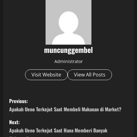
muncunggembel
Administrator
Visit Website
View All Posts
P
Previous:
o
Apakah Ueno Terkejut Saat Membeli Makanan di Market?
s
Next:
Apakah Ueno Terkejut Saat Hana Memberi Banyak
t