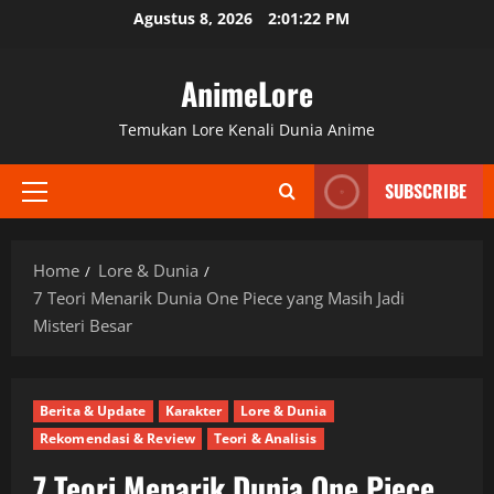
Skip
Agustus 8, 2026
2:01:23 PM
to
content
AnimeLore
Temukan Lore Kenali Dunia Anime
SUBSCRIBE
Primary
Menu
Home
Lore & Dunia
7 Teori Menarik Dunia One Piece yang Masih Jadi
Misteri Besar
Berita & Update
Karakter
Lore & Dunia
Rekomendasi & Review
Teori & Analisis
7 Teori Menarik Dunia One Piece