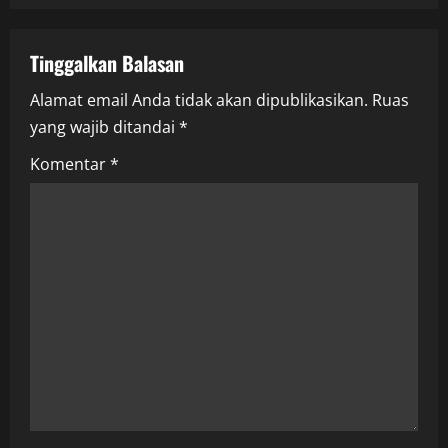
a
v
Tinggalkan Balasan
i
Alamat email Anda tidak akan dipublikasikan.
Ruas
yang wajib ditandai
*
g
Komentar
*
a
t
i
o
n