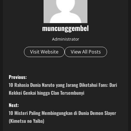
muncunggembel
Administrator
Visit Website
View All Posts
P
Previous:
o
10 Rahasia Dunia Naruto yang Jarang Diketahui Fans: Dari
Kekkei Genkai hingga Clan Tersembunyi
s
Next:
t
10 Misteri Paling Membingungkan di Dunia Demon Slayer
n
(Kimetsu no Yaiba)