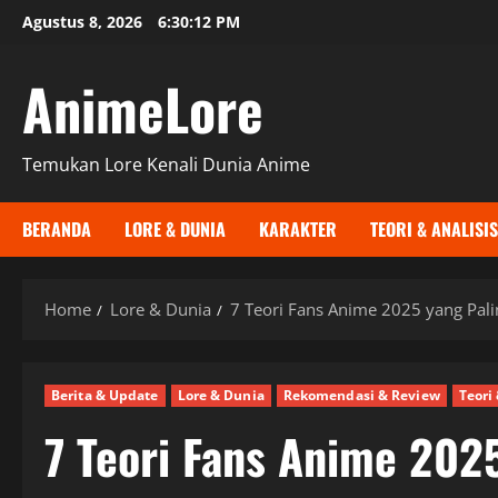
Skip
Agustus 8, 2026
6:30:13 PM
to
content
AnimeLore
Temukan Lore Kenali Dunia Anime
BERANDA
LORE & DUNIA
KARAKTER
TEORI & ANALISIS
Home
Lore & Dunia
7 Teori Fans Anime 2025 yang Pali
Berita & Update
Lore & Dunia
Rekomendasi & Review
Teori 
7 Teori Fans Anime 202