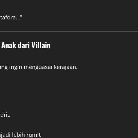
etafora…”
 Anak dari Villain
yang ingin menguasai kerajaan.
dric
adi lebih rumit