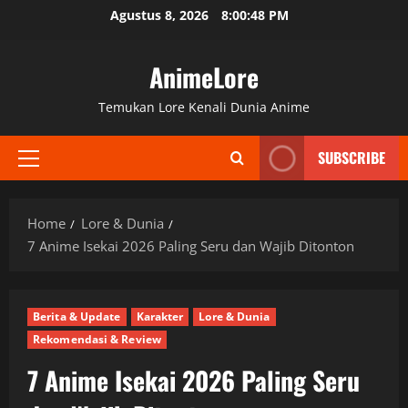
Skip
Agustus 8, 2026
8:00:49 PM
to
content
AnimeLore
Temukan Lore Kenali Dunia Anime
SUBSCRIBE
Primary
Menu
Home
Lore & Dunia
7 Anime Isekai 2026 Paling Seru dan Wajib Ditonton
Berita & Update
Karakter
Lore & Dunia
Rekomendasi & Review
7 Anime Isekai 2026 Paling Seru