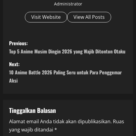
Administrator
Visit Website
View All Posts
P
Previous:
o
Top 5 Anime Musim Dingin 2026 yang Wajib Ditonton Otaku
s
Next:
10 Anime Battle 2026 Paling Seru untuk Para Penggemar
t
Aksi
n
a
Tinggalkan Balasan
v
Alamat email Anda tidak akan dipublikasikan.
Ruas
i
yang wajib ditandai
*