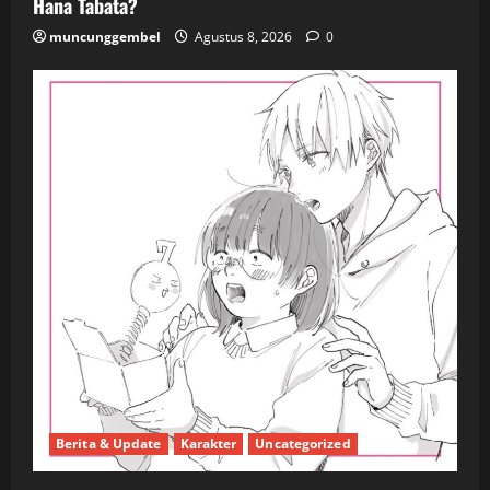
Hana Tabata?
muncunggembel
Agustus 8, 2026
0
Berita & Update
Karakter
Uncategorized