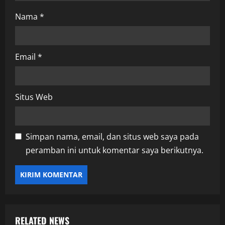
Nama
*
Email
*
Situs Web
Simpan nama, email, dan situs web saya pada
peramban ini untuk komentar saya berikutnya.
RELATED NEWS