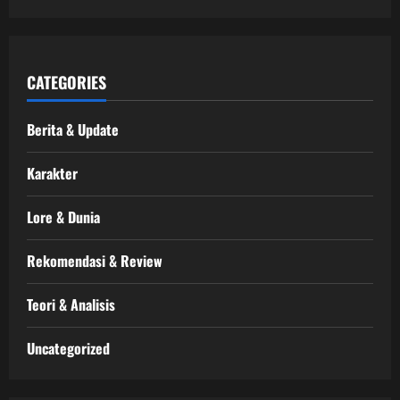
CATEGORIES
Berita & Update
Karakter
Lore & Dunia
Rekomendasi & Review
Teori & Analisis
Uncategorized