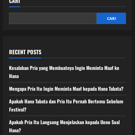
CARI
CARI
RECENT POSTS
Kesalahan Pria yang Membuatnya Ingin Meminta Maaf ke
Hana
Mengapa Pria Itu Ingin Meminta Maaf kepada Hana Tabata?
Apakah Hana Tabata dan Pria Itu Pernah Bertemu Sebelum
Festival?
Apakah Pria Itu Langsung Menjelaskan kepada Ueno Soal
Hana?