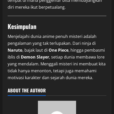
tempat di mana penggemar bisa membayangkan
diri mereka ikut berpetualang.
Kesimpulan
Menjelajahi dunia anime penuh misteri adalah
pengalaman yang tak terlupakan. Dari ninja di
Naruto
, bajak laut di
One Piece
, hingga pembasmi
iblis di
Demon Slayer
, setiap dunia membawa lore
yang mendalam. Menggali misteri ini membuat kita
tidak hanya menonton, tetapi juga memahami
motivasi karakter dan sejarah dunia mereka.
ABOUT THE AUTHOR