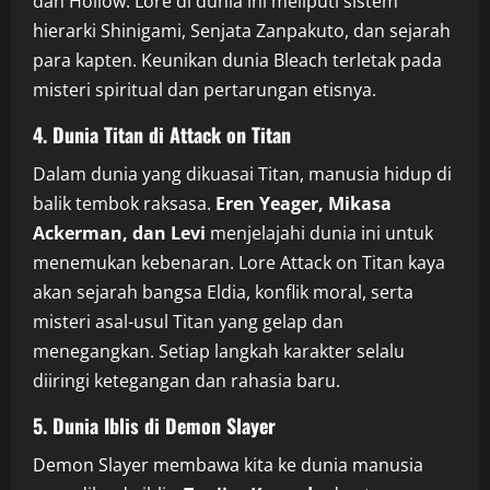
dan Hollow. Lore di dunia ini meliputi sistem
hierarki Shinigami, Senjata Zanpakuto, dan sejarah
para kapten. Keunikan dunia Bleach terletak pada
misteri spiritual dan pertarungan etisnya.
4.
Dunia Titan di Attack on Titan
Dalam dunia yang dikuasai Titan, manusia hidup di
balik tembok raksasa.
Eren Yeager, Mikasa
Ackerman, dan Levi
menjelajahi dunia ini untuk
menemukan kebenaran. Lore Attack on Titan kaya
akan sejarah bangsa Eldia, konflik moral, serta
misteri asal-usul Titan yang gelap dan
menegangkan. Setiap langkah karakter selalu
diiringi ketegangan dan rahasia baru.
5.
Dunia Iblis di Demon Slayer
Demon Slayer membawa kita ke dunia manusia