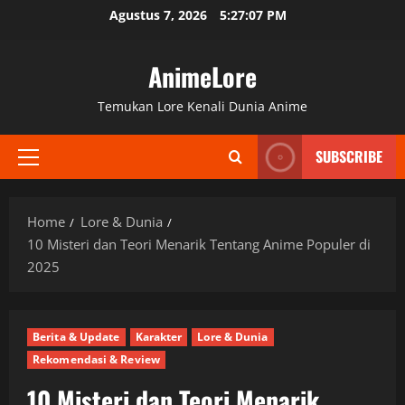
Skip
Agustus 7, 2026
5:27:08 PM
to
content
AnimeLore
Temukan Lore Kenali Dunia Anime
SUBSCRIBE
Primary
Menu
Home
Lore & Dunia
10 Misteri dan Teori Menarik Tentang Anime Populer di
2025
Berita & Update
Karakter
Lore & Dunia
Rekomendasi & Review
10 Misteri dan Teori Menarik