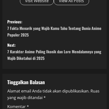
Visit Website
View All Posts
P
Previous:
o
7 Fakta Menarik yang Wajib Kamu Tahu Tentang Dunia Anime
Populer 2025
s
Next:
t
7 Karakter Anime Paling Ikonik dan Lore Mendalamnya yang
n
Wajib Diketahui di 2025
a
v
Tinggalkan Balasan
i
Alamat email Anda tidak akan dipublikasikan.
Ruas
yang wajib ditandai
*
g
Komentar
*