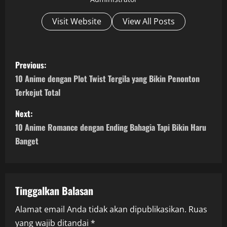
Visit Website
View All Posts
P
Previous:
o
10 Anime dengan Plot Twist Tergila yang Bikin Penonton
Terkejut Total
s
Next:
t
10 Anime Romance dengan Ending Bahagia Tapi Bikin Haru
n
Banget
a
v
Tinggalkan Balasan
i
Alamat email Anda tidak akan dipublikasikan.
Ruas
yang wajib ditandai
*