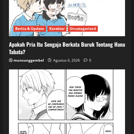
Berita & Update
Karakter
Uncategorized
Apakah Pria Itu Sengaja Berkata Buruk Tentang Hana
Tabata?
muncunggembel
Agustus 6, 2026
0