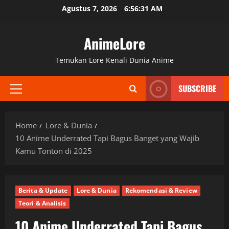
Skip
Agustus 7, 2026
6:56:32 AM
to
content
AnimeLore
Temukan Lore Kenali Dunia Anime
SUBSCRIBE
Primary
Menu
Home
Lore & Dunia
10 Anime Underrated Tapi Bagus Banget yang Wajib
Kamu Tonton di 2025
Berita & Update
Lore & Dunia
Rekomendasi & Review
Teori & Analisis
10 Anime Underrated Tapi Bagus