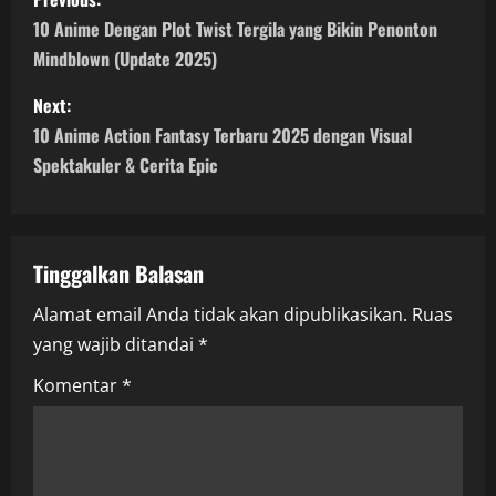
o
10 Anime Dengan Plot Twist Tergila yang Bikin Penonton
Mindblown (Update 2025)
s
Next:
t
10 Anime Action Fantasy Terbaru 2025 dengan Visual
n
Spektakuler & Cerita Epic
a
v
Tinggalkan Balasan
i
Alamat email Anda tidak akan dipublikasikan.
Ruas
yang wajib ditandai
*
g
Komentar
*
a
t