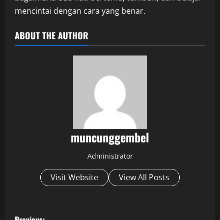
mencintai dengan cara yang benar.
ABOUT THE AUTHOR
muncunggembel
Administrator
Visit Website
View All Posts
P
Previous: