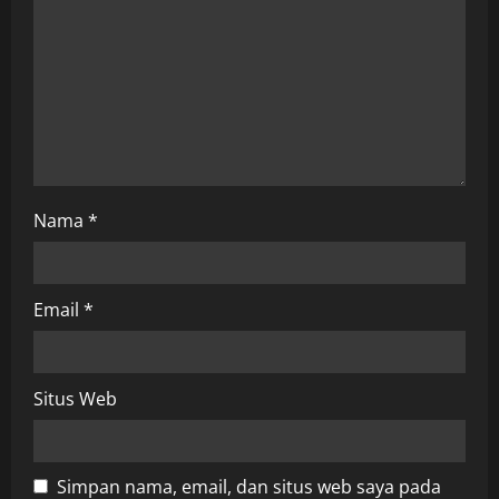
i
o
n
Nama
*
Email
*
Situs Web
Simpan nama, email, dan situs web saya pada