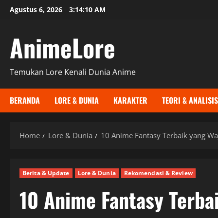
Skip
Agustus 6, 2026
3:14:11 AM
to
content
AnimeLore
Temukan Lore Kenali Dunia Anime
BERANDA
LORE & DUNIA
KARAKTER
TEORI & ANALISIS
Home
Lore & Dunia
10 Anime Fantasy Terbaik yang Wa
Berita & Update
Lore & Dunia
Rekomendasi & Review
10 Anime Fantasy Terbai