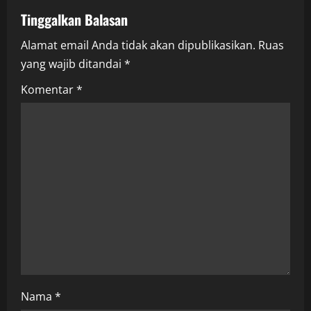
v
Tinggalkan Balasan
i
Alamat email Anda tidak akan dipublikasikan.
Ruas
yang wajib ditandai
*
g
Komentar
*
a
t
i
o
n
Nama
*