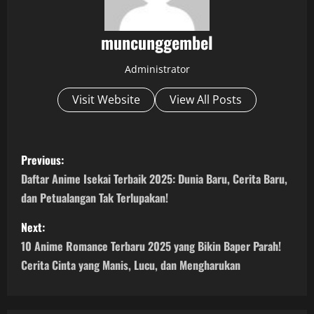
muncunggembel
Administrator
Visit Website
View All Posts
P
Previous:
o
Daftar Anime Isekai Terbaik 2025: Dunia Baru, Cerita Baru,
dan Petualangan Tak Terlupakan!
s
Next:
t
10 Anime Romance Terbaru 2025 yang Bikin Baper Parah!
n
Cerita Cinta yang Manis, Lucu, dan Mengharukan
a