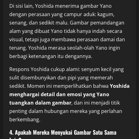
Di sisi lain, Yoshida menerima gambar Yano
dengan perasaan yang campur aduk: kagum,
senang, dan sedikit malu. Gambar pemandangan
alam yang dibuat Yano tidak hanya indah secara
visual, tetapi juga membawa perasaan damai dan
tenang. Yoshida merasa seolah-olah Yano ingin
berbagi ketenangan itu dengannya.
Respons Yoshida cukup alami: senyum kecil yang
sulit disembunyikan dan pipi yang memerah
sedikit. Momen ini memperlihatkan bahwa
Yoshida
menghargai detail dan emosi yang Yano
tuangkan dalam gambar
, dan ini menjadi titik
penting dalam hubungan mereka yang perlahan
berkembang.
4. Apakah Mereka Menyukai Gambar Satu Sama