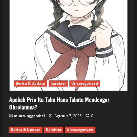
Berita & Update
Karakter
Uncategorized
Apakah Pria Itu Tahu Hana Tabata Mendengar
Obrolannya?
muncunggembel
Agustus 7, 2026
0
Berita & Update
Karakter
Uncategorized