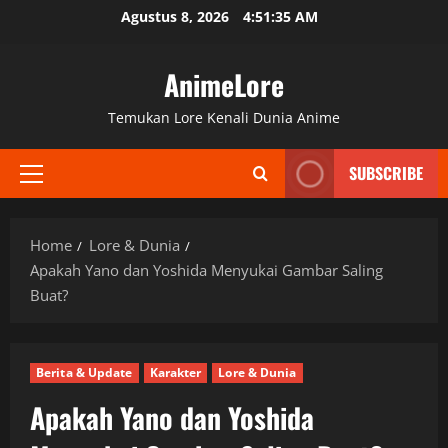
Skip
Agustus 8, 2026
4:51:36 AM
to
content
AnimeLore
Temukan Lore Kenali Dunia Anime
SUBSCRIBE
Primary
Menu
Home
Lore & Dunia
Apakah Yano dan Yoshida Menyukai Gambar Saling
Buat?
Berita & Update
Karakter
Lore & Dunia
Apakah Yano dan Yoshida