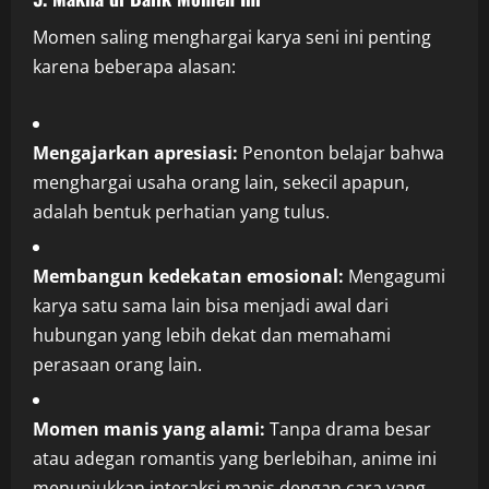
Momen saling menghargai karya seni ini penting
karena beberapa alasan:
Mengajarkan apresiasi:
Penonton belajar bahwa
menghargai usaha orang lain, sekecil apapun,
adalah bentuk perhatian yang tulus.
Membangun kedekatan emosional:
Mengagumi
karya satu sama lain bisa menjadi awal dari
hubungan yang lebih dekat dan memahami
perasaan orang lain.
Momen manis yang alami:
Tanpa drama besar
atau adegan romantis yang berlebihan, anime ini
menunjukkan interaksi manis dengan cara yang