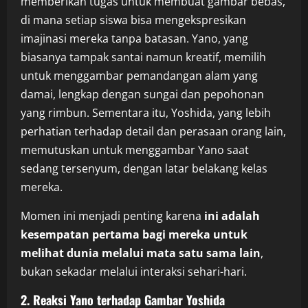
memberikan tugas untuk membuat gambar bebas,
di mana setiap siswa bisa mengekspresikan
imajinasi mereka tanpa batasan. Yano, yang
biasanya tampak santai namun kreatif, memilih
untuk menggambar pemandangan alam yang
damai, lengkap dengan sungai dan pepohonan
yang rimbun. Sementara itu, Yoshida, yang lebih
perhatian terhadap detail dan perasaan orang lain,
memutuskan untuk menggambar Yano saat
sedang tersenyum, dengan latar belakang kelas
mereka.
Momen ini menjadi penting karena
ini adalah
kesempatan pertama bagi mereka untuk
melihat dunia melalui mata satu sama lain
,
bukan sekadar melalui interaksi sehari-hari.
2. Reaksi Yano terhadap Gambar Yoshida