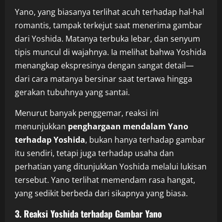
Yano, yang biasanya terlihat acuh terhadap hal-hal
romantis, tampak terkejut saat menerima gambar
dari Yoshida. Matanya terbuka lebar, dan senyum
tipis muncul di wajahnya. Ia melihat bahwa Yoshida
menangkap ekspresinya dengan sangat detail—
dari cara matanya bersinar saat tertawa hingga
gerakan tubuhnya yang santai.
Menurut banyak penggemar, reaksi ini
menunjukkan
penghargaan mendalam Yano
terhadap Yoshida
, bukan hanya terhadap gambar
itu sendiri, tetapi juga terhadap usaha dan
perhatian yang ditunjukkan Yoshida melalui lukisan
tersebut. Yano terlihat memendam rasa hangat,
yang sedikit berbeda dari sikapnya yang biasa.
3. Reaksi Yoshida terhadap Gambar Yano