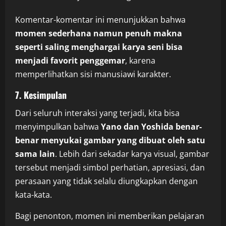
Komentar-komentar ini menunjukkan bahwa
momen sederhana namun penuh makna
seperti saling menghargai karya seni bisa
menjadi favorit penggemar
, karena
memperlihatkan sisi manusiawi karakter.
7. Kesimpulan
Dari seluruh interaksi yang terjadi, kita bisa
menyimpulkan bahwa
Yano dan Yoshida benar-
benar menyukai gambar yang dibuat oleh satu
sama lain
. Lebih dari sekadar karya visual, gambar
tersebut menjadi simbol perhatian, apresiasi, dan
perasaan yang tidak selalu diungkapkan dengan
kata-kata.
Bagi penonton, momen ini memberikan pelajaran